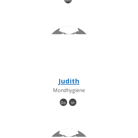
Wo
Judith
Mondhygiëne
Do
Vr