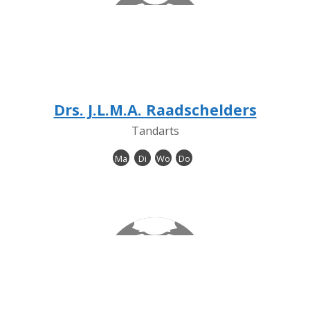
Drs. J.L.M.A. Raadschelders
Tandarts
Ma
Di
Wo
Do