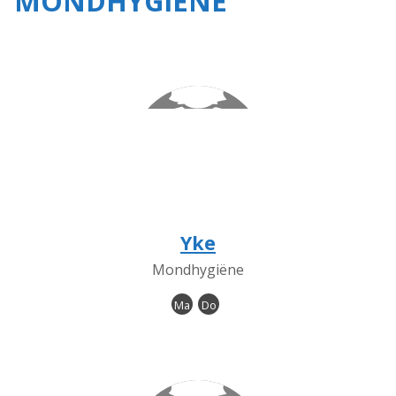
MONDHYGIËNE
Yke
Mondhygiëne
Ma
Do